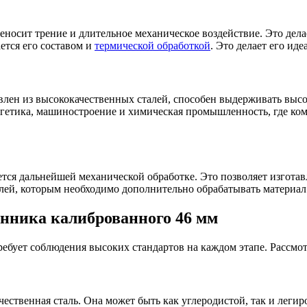
носит трение и длительное механическое воздействие. Это делае
ется его составом и
термической обработкой
. Это делает его ид
лен из высококачественных сталей, способен выдерживать высо
нергетика, машиностроение и химическая промышленность, где к
ся дальнейшей механической обработке. Это позволяет изготавли
телей, которым необходимо дополнительно обрабатывать материа
анника калиброванного 46 мм
ебует соблюдения высоких стандартов на каждом этапе. Рассмо
ественная сталь. Она может быть как углеродистой, так и легир