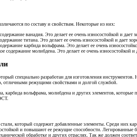
зличаются по составу и свойствам. Некоторые из них:
содержание ванадия. Это делает ее очень износостойкой и дает 
одержание титана. Это делает ее очень износостойкой и дает хо
одержание карбида вольфрама. Это делает ее очень износостойк
ое содержание молибдена. Это делает ее очень износостойкой и
али
который специально разработан для изготовления инструментов
ю, отличными режущими свойствами и долгой службой.
на, карбида вольфрама, молибдена и других элементов, которы
ОСТ.
 стали, который содержит добавленные элементы. Среди них кар
осостойкой и повышают ее режущие способности. Легированные 
анической обработке и других отраслях. Так же должен соотве